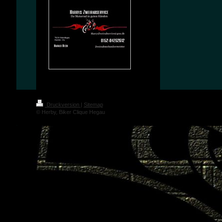
Druckversion
|
Sitemap
© Herby, Biker Clique Hegau