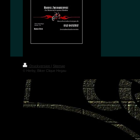
Druckversion
|
Sitemap
© Herby, Biker Clique Hegau